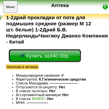
Аптека
Меню
1-2драй прокладки от пота для
подмышек средние (размер M 12
шт. белые) 1-2Драй Б.В.
НидерландыЧангжоу Джанко Компания
- Китай
Купить за340.00р.
Наличие в аптеках
Международное название:
#
Фарм-группа:
К.Гигиенические средства
Список Минздрава:
-----------------------
Отпускается по рецепту:
Нет
В списке льготных:
Нет
Ассортиментный минимум:
Нет
В списке
ЖНВЛС
:
Нет
МНН:
------------------